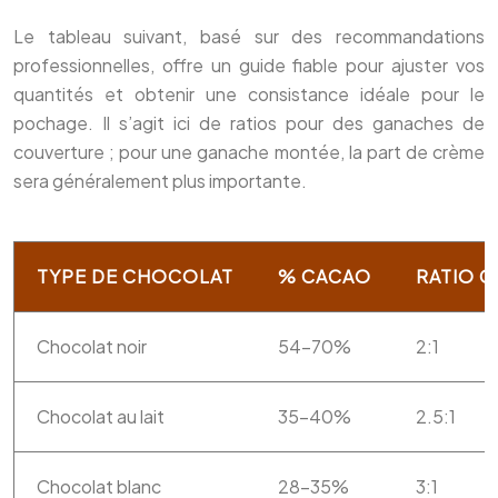
Le tableau suivant, basé sur des recommandations
professionnelles, offre un guide fiable pour ajuster vos
quantités et obtenir une consistance idéale pour le
pochage. Il s’agit ici de ratios pour des ganaches de
couverture ; pour une ganache montée, la part de crème
sera généralement plus importante.
TYPE DE CHOCOLAT
% CACAO
RATIO 
Chocolat noir
54-70%
2:1
Chocolat au lait
35-40%
2.5:1
Chocolat blanc
28-35%
3:1