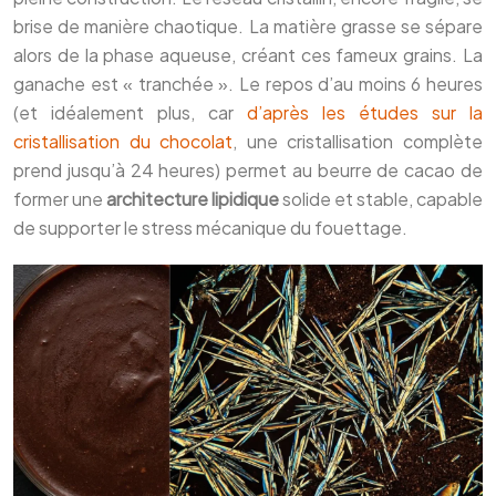
brise de manière chaotique. La matière grasse se sépare
alors de la phase aqueuse, créant ces fameux grains. La
ganache est « tranchée ». Le repos d’au moins 6 heures
(et idéalement plus, car
d’après les études sur la
cristallisation du chocolat
, une cristallisation complète
prend jusqu’à 24 heures) permet au beurre de cacao de
former une
architecture lipidique
solide et stable, capable
de supporter le stress mécanique du fouettage.