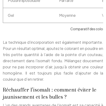
Poudre liposoluble
Parfaite
Ex
Gel
Moyenne
Va
Comparatif des colora
La technique d’incorporation est également importante.
Pour un résultat optimal, ajoutez le colorant en poudre en
très petite quantité à l’aide de la pointe d’un couteau,
directement dans l’isomalt fondu. Mélangez doucement
pour ne pas incorporer d’air, jusqu’à obtenir une couleur
homogène. Il est toujours plus facile d’ajouter de la
couleur que d’en retirer.
Réchauffer l’isomalt : comment éviter le
jaunissement et les bulles ?
L’un des grands avantages de l’isomalt est sa capacité à