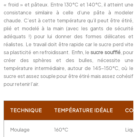
« froid » et pâteux. Entre 130°C et 140°C, il atteint une
consistance similaire à celle d’une pâte à modeler
chaude. C’est à cette température qu’il peut être étiré,
plié et modelé à la main (avec les gants de sécurité
adéquats !) pour lui donner des formes délicates et
réalistes. Le travail doit être rapide car le sucre perd vite
sa plasticité en refroidissant. Enfin, le
sucre soufflé
, pour
créer des sphères et des bulles, nécessite une
température intermédiaire, autour de 145-150°C, où le
sucre est assez souple pour être étiré mais assez cohésif
pour retenir l’air.
TECHNIQUE
TEMPÉRATURE IDÉALE
CON
Moulage
160°C
Liqui