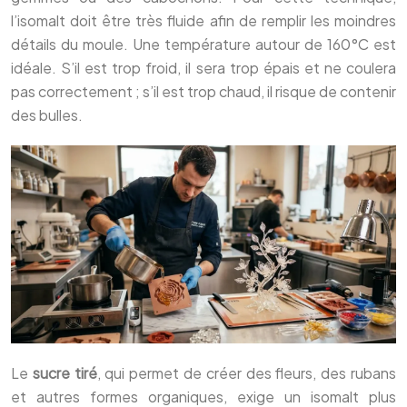
l’isomalt doit être très fluide afin de remplir les moindres
détails du moule. Une température autour de 160°C est
idéale. S’il est trop froid, il sera trop épais et ne coulera
pas correctement ; s’il est trop chaud, il risque de contenir
des bulles.
Le
sucre tiré
, qui permet de créer des fleurs, des rubans
et autres formes organiques, exige un isomalt plus