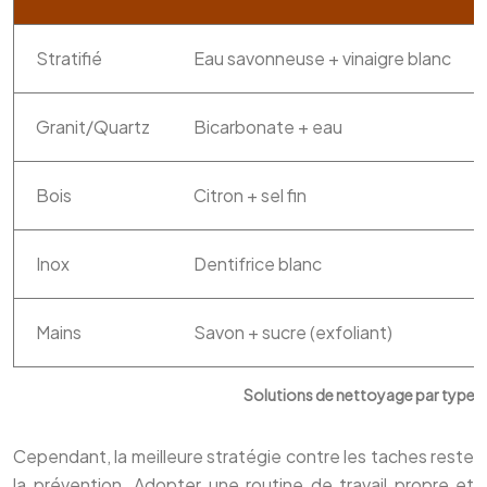
Stratifié
Eau savonneuse + vinaigre blanc
Granit/Quartz
Bicarbonate + eau
Bois
Citron + sel fin
Inox
Dentifrice blanc
Mains
Savon + sucre (exfoliant)
Solutions de nettoyage par type d
Cependant, la meilleure stratégie contre les taches reste
la prévention. Adopter une routine de travail propre et