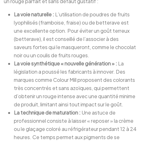
un rouge parfait et sans défaut gustatif :
La voie naturelle :
L’utilisation de poudres de fruits
lyophilisés (framboise, fraise) ou de betterave est
une excellente option. Pour éviter un goût terreux
(betterave), il est conseillé de l’associer à des
saveurs fortes qui le masqueront, comme le chocolat
noir ou un coulis de fruits rouges.
La voie synthétique « nouvelle génération » :
La
législation a poussé les fabricants à innover. Des
marques comme Colour Mill proposent des colorants
très concentrés et sans azoïques, qui permettent
d’obtenir un rouge intense avec une quantité minime
de produit, limitant ainsi tout impact sur le goût.
La technique de maturation :
Une astuce de
professionnel consiste à laisser « reposer » la crème
ou le glaçage coloré au réfrigérateur pendant 12 à 24
heures. Ce temps permet aux pigments de se