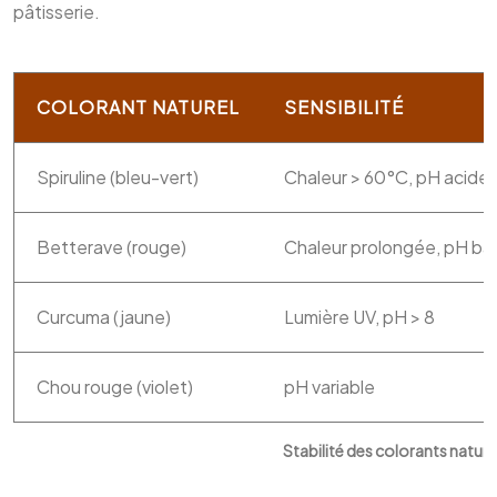
pâtisserie.
COLORANT NATUREL
SENSIBILITÉ
Spiruline (bleu-vert)
Chaleur > 60°C, pH acide
Betterave (rouge)
Chaleur prolongée, pH ba
Curcuma (jaune)
Lumière UV, pH > 8
Chou rouge (violet)
pH variable
Stabilité des colorants natur