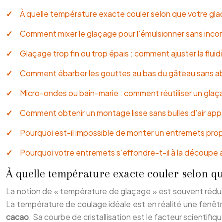
À quelle température exacte couler selon que votre gla
Comment mixer le glaçage pour l’émulsionner sans incorp
Glaçage trop fin ou trop épais : comment ajuster la fluidi
Comment ébarber les gouttes au bas du gâteau sans ab
Micro-ondes ou bain-marie : comment réutiliser un glaça
Comment obtenir un montage lisse sans bulles d’air ap
Pourquoi est-il impossible de monter un entremets pro
Pourquoi votre entremets s’effondre-t-il à la découpe a
À quelle température exacte couler selon qu
La notion de « température de glaçage » est souvent réduite 
La température de coulage idéale est en réalité une fenêtr
cacao
. Sa courbe de cristallisation est le facteur scientifi