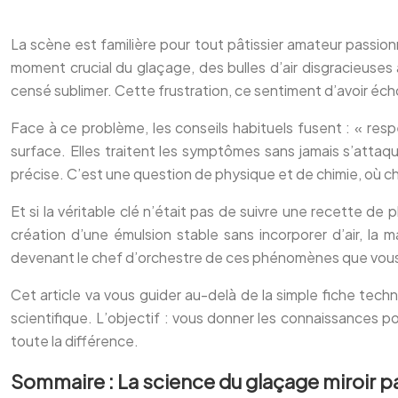
La scène est familière pour tout pâtissier amateur passio
moment crucial du glaçage, des bulles d’air disgracieuses a
censé sublimer. Cette frustration, ce sentiment d’avoir écho
Face à ce problème, les conseils habituels fusent : « resp
surface. Elles traitent les symptômes sans jamais s’attaq
précise. C’est une question de physique et de chimie, où ch
Et si la véritable clé n’était pas de suivre une recette de
création d’une émulsion stable sans incorporer d’air, la ma
devenant le chef d’orchestre de ces phénomènes que vous t
Cet article va vous guider au-delà de la simple fiche tech
scientifique. L’objectif : vous donner les connaissances pou
toute la différence.
Sommaire : La science du glaçage miroir pa