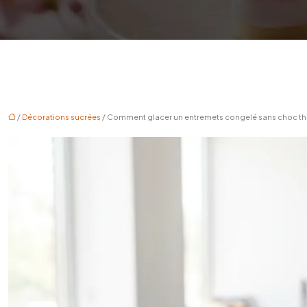
/
Décorations sucrées
/ Comment glacer un entremets congelé sans choc th