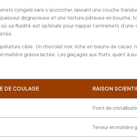
ntremets congelé sans s’accrocher, laissant une couche transluc
épaisseur disgracieuse et une texture pâteuse en bouche, tou
 où sa fluidité est optimale pour napper l’entremets d’un
justée.
pérature cible. Un chocolat noir, riche en beurre de cacao
 matière grasse lactée. Les glaçages aux fruits, quant à eux, 
E DE COULAGE
RAISON SCIENTI
Point de cristallisa
Teneur en matière g