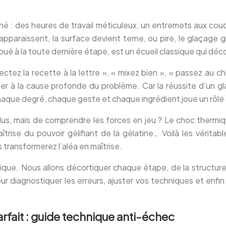
nné : des heures de travail méticuleux, un entremets aux cou
pparaissent, la surface devient terne, ou pire, le glaçage g
ué à la toute dernière étape, est un écueil classique qui déc
ectez la recette à la lettre », « mixez bien », « passez au 
uer à la cause profonde du problème. Car la réussite d’un gl
aque degré, chaque geste et chaque ingrédient joue un rôle dé
 plus, mais de comprendre les forces en jeu ? Le choc thermi
îtrise du pouvoir gélifiant de la gélatine… Voilà les véritabl
ransformerez l’aléa en maîtrise.
nique. Nous allons décortiquer chaque étape, de la structure 
r diagnostiquer les erreurs, ajuster vos techniques et enfin 
rfait : guide technique anti-échec