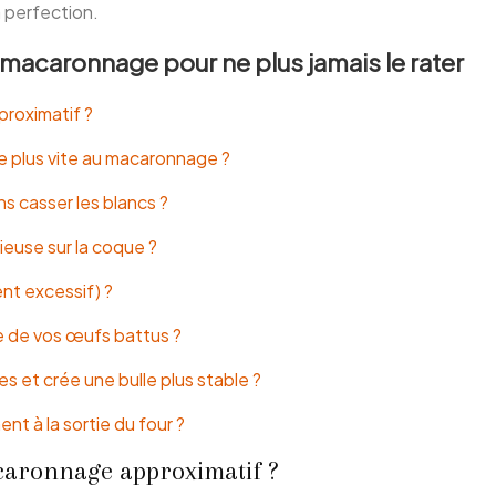
a perfection.
 macaronnage pour ne plus jamais le rater
roximatif ?
re plus vite au macaronnage ?
ns casser les blancs ?
cieuse sur la coque ?
nt excessif) ?
e de vos œufs battus ?
et crée une bulle plus stable ?
t à la sortie du four ?
caronnage approximatif ?