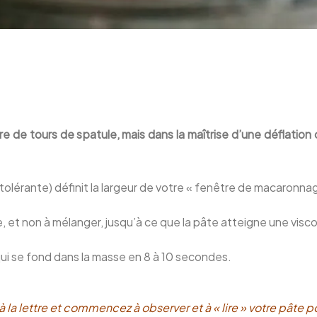
 de tours de spatule, mais dans la maîtrise d’une déflation c
us tolérante) définit la largeur de votre « fenêtre de macaronna
e, et non à mélanger, jusqu’à ce que la pâte atteigne une visco
e qui se fond dans la masse en 8 à 10 secondes.
à la lettre et commencez à observer et à « lire » votre pât