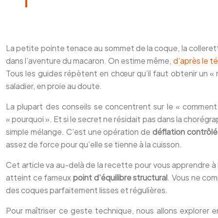
La petite pointe tenace au sommet de la coque, la collerett
dans l’aventure du macaron. On estime même,
d’après le 
Tous les guides répètent en chœur qu’il faut obtenir un « r
saladier, en proie au doute.
La plupart des conseils se concentrent sur le « comment fa
« pourquoi ». Et si le secret ne résidait pas dans la choré
simple mélange. C’est une opération de
déflation contrôl
assez de force pour qu’elle se tienne à la cuisson.
Cet article va au-delà de la recette pour vous apprendre à 
atteint ce fameux
point d’équilibre structural
. Vous ne com
des coques parfaitement lisses et régulières.
Pour maîtriser ce geste technique, nous allons explorer e