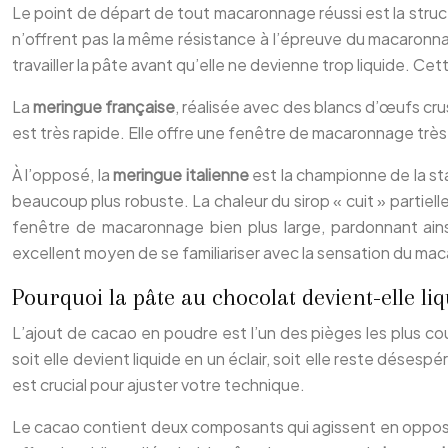
Le point de départ de tout macaronnage réussi est la struc
n’offrent pas la même résistance à l’épreuve du macaronna
travailler la pâte avant qu’elle ne devienne trop liquide. Ce
La
meringue française
, réalisée avec des blancs d’œufs crus
est très rapide. Elle offre une fenêtre de macaronnage très 
À l’opposé, la
meringue italienne
est la championne de la sta
beaucoup plus robuste. La chaleur du sirop « cuit » partiel
fenêtre de macaronnage bien plus large, pardonnant ains
excellent moyen de se familiariser avec la sensation du ma
Pourquoi la pâte au chocolat devient-elle l
L’ajout de cacao en poudre est l’un des pièges les plus c
soit elle devient liquide en un éclair, soit elle reste dése
est crucial pour ajuster votre technique.
Le cacao contient deux composants qui agissent en opposit