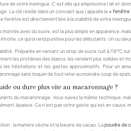
ture de votre meringue. C’est elle qui emprisonne l’air et d
ge. La clé réside dans un concept que j’appelle la
« fenêtre
tte fenêtre est directement liée à la stabilité de votre meringu
 montés avec du sucre, est la plus simple en apparence, mais au
étroite, ce qui la rend punitive pour les débutants. Un ou deux
bilité. Préparée en versant un sirop de sucre cuit à 118°C sur 
lement les protéines des blancs, les rendant plus solides et 
i les hésitations et les gestes approximatifs. Pour un ama
caronnage sans risquer de tout rater au moindre coup de spatu
iquide ou dure plus vite au macaronnage ?
ourants du macaronnage. Vous suivez la même technique, mai
spérément épaisse. Ce n’est pas votre geste qui est en cause, m
ion : la matière sèche et le beurre de cacao. La
poudre de 