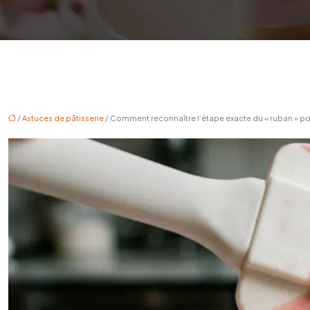
/
Astuces de pâtisserie
/ Comment reconnaître l’étape exacte du « ruban » po