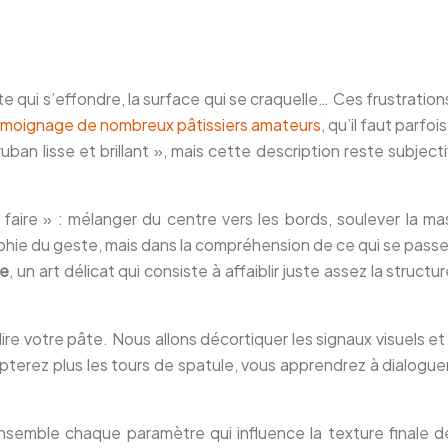
e qui s’effondre, la surface qui se craquelle… Ces frustration
témoignage de nombreux pâtissiers amateurs
, qu’il faut parfo
uban lisse et brillant », mais cette description reste subjec
ire » : mélanger du centre vers les bords, soulever la mass
graphie du geste, mais dans la compréhension de ce qui se pa
ée
, un art délicat qui consiste à affaiblir juste assez la struct
lire votre pâte. Nous allons décortiquer les signaux visuels
pterez plus les tours de spatule, vous apprendrez à dialoguer
nsemble chaque paramètre qui influence la texture finale de