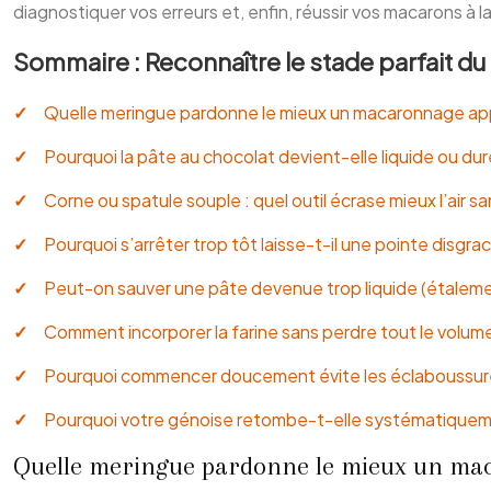
diagnostiquer vos erreurs et, enfin, réussir vos macarons à l
Sommaire : Reconnaître le stade parfait du
Quelle meringue pardonne le mieux un macaronnage app
Pourquoi la pâte au chocolat devient-elle liquide ou du
Corne ou spatule souple : quel outil écrase mieux l’air sa
Pourquoi s’arrêter trop tôt laisse-t-il une pointe disgra
Peut-on sauver une pâte devenue trop liquide (étaleme
Comment incorporer la farine sans perdre tout le volum
Pourquoi commencer doucement évite les éclaboussures 
Pourquoi votre génoise retombe-t-elle systématiquemen
Quelle meringue pardonne le mieux un ma