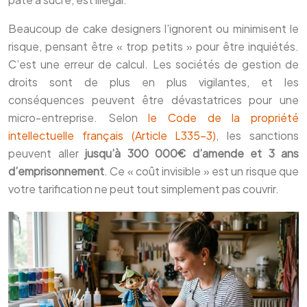
Beaucoup de cake designers l’ignorent ou minimisent le
risque, pensant être « trop petits » pour être inquiétés.
C’est une erreur de calcul. Les sociétés de gestion de
droits sont de plus en plus vigilantes, et les
conséquences peuvent être dévastatrices pour une
micro-entreprise. Selon
le Code de la propriété
intellectuelle français (Article L335-3)
, les sanctions
peuvent aller
jusqu’à 300 000€ d’amende et 3 ans
d’emprisonnement
. Ce « coût invisible » est un risque que
votre tarification ne peut tout simplement pas couvrir.