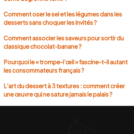
Comment oser le sel et les légumes dans les
desserts sans choquer les invités ?
Comment associer les saveurs pour sortir du
classique chocolat-banane ?
Pourquoi le « trompe-l’œil » fascine-t-il autant
les consommateurs français ?
L’art du dessert à 3 textures : comment créer
une œuvre qui ne sature jamais le palais ?