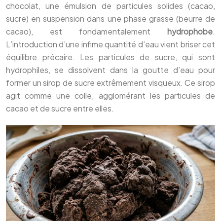
chocolat, une émulsion de particules solides (cacao,
sucre) en suspension dans une phase grasse (beurre de
cacao), est fondamentalement
hydrophobe
.
L’introduction d’une infime quantité d’eau vient briser cet
équilibre précaire. Les particules de sucre, qui sont
hydrophiles, se dissolvent dans la goutte d’eau pour
former un sirop de sucre extrêmement visqueux. Ce sirop
agit comme une colle, agglomérant les particules de
cacao et de sucre entre elles.