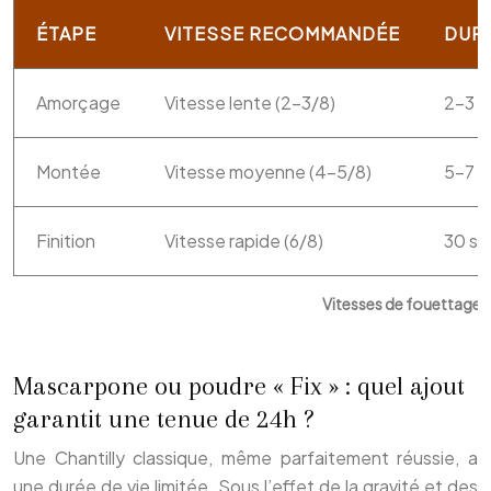
ÉTAPE
VITESSE RECOMMANDÉE
DUR
Amorçage
Vitesse lente (2-3/8)
2-3 m
Montée
Vitesse moyenne (4-5/8)
5-7 m
Finition
Vitesse rapide (6/8)
30 s
Vitesses de fouettage s
Mascarpone ou poudre « Fix » : quel ajout
garantit une tenue de 24h ?
Une Chantilly classique, même parfaitement réussie, a
une durée de vie limitée. Sous l’effet de la gravité et des