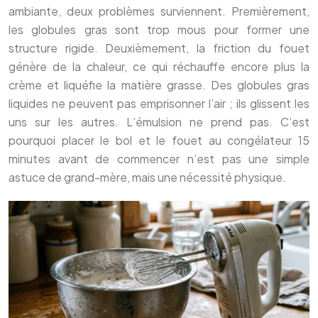
ambiante, deux problèmes surviennent. Premièrement,
les globules gras sont trop mous pour former une
structure rigide. Deuxièmement, la friction du fouet
génère de la chaleur, ce qui réchauffe encore plus la
crème et liquéfie la matière grasse. Des globules gras
liquides ne peuvent pas emprisonner l’air ; ils glissent les
uns sur les autres. L’émulsion ne prend pas. C’est
pourquoi placer le bol et le fouet au congélateur 15
minutes avant de commencer n’est pas une simple
astuce de grand-mère, mais une nécessité physique.