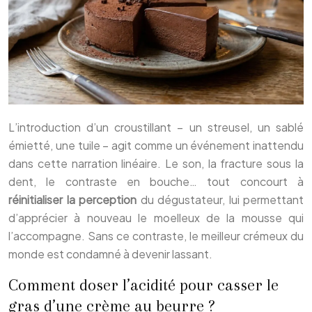
L’introduction d’un croustillant – un streusel, un sablé
émietté, une tuile – agit comme un événement inattendu
dans cette narration linéaire. Le son, la fracture sous la
dent, le contraste en bouche… tout concourt à
réinitialiser la perception
du dégustateur, lui permettant
d’apprécier à nouveau le moelleux de la mousse qui
l’accompagne. Sans ce contraste, le meilleur crémeux du
monde est condamné à devenir lassant.
Comment doser l’acidité pour casser le
gras d’une crème au beurre ?