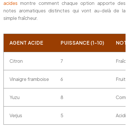
acides
montre comment chaque option apporte des
notes aromatiques distinctes qui vont au-delà de la
simple fraîcheur.
AGENT ACIDE
PUISSANCE (1-10)
NOTE
Citron
7
Fraîch
Vinaigre framboise
6
Fruité
Yuzu
8
Comple
Verjus
5
Acidi