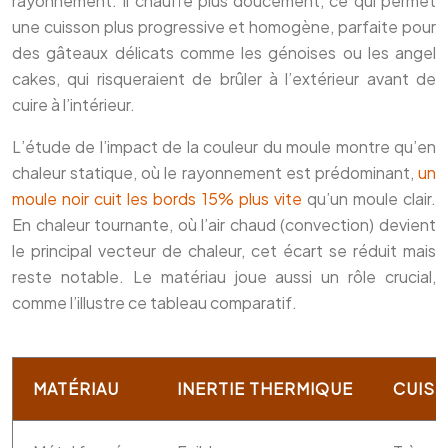
rayonnement. Il chauffe plus doucement, ce qui permet
une cuisson plus progressive et homogène, parfaite pour
des gâteaux délicats comme les génoises ou les angel
cakes, qui risqueraient de brûler à l’extérieur avant de
cuire à l’intérieur.
L’étude de l’impact de la couleur du moule montre qu’en
chaleur statique, où le rayonnement est prédominant,
un
moule noir cuit les bords 15% plus vite
qu’un moule clair.
En chaleur tournante, où l’air chaud (convection) devient
le principal vecteur de chaleur, cet écart se réduit mais
reste notable. Le matériau joue aussi un rôle crucial,
comme l’illustre ce tableau comparatif.
MATÉRIAU
INERTIE THERMIQUE
CUIS