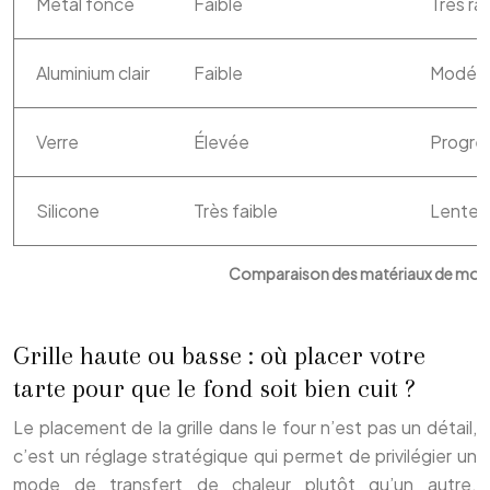
Métal foncé
Faible
Très ra
Aluminium clair
Faible
Modér
Verre
Élevée
Progre
Silicone
Très faible
Lente
Comparaison des matériaux de moules
Grille haute ou basse : où placer votre
tarte pour que le fond soit bien cuit ?
Le placement de la grille dans le four n’est pas un détail,
c’est un réglage stratégique qui permet de privilégier un
mode de transfert de chaleur plutôt qu’un autre.